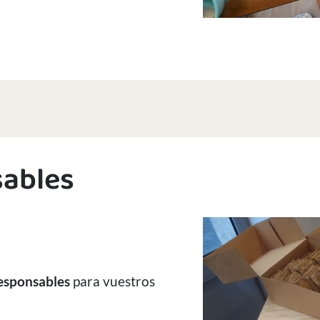
sables
responsables
para vuestros