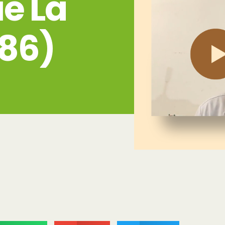
e La
(86)