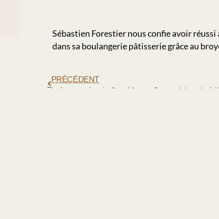
Sébastien Forestier nous confie avoir réussi 
dans sa boulangerie pâtisserie grâce au broye
PRÉCÉDENT
Le broyeur à pain Crumbler sur France Inter