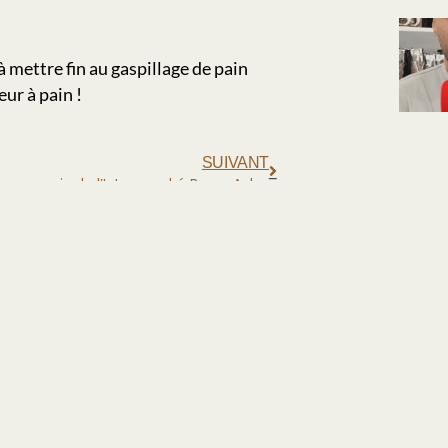
à mettre fin au gaspillage de pain
ur à pain !
SUIVANT
La bière au pain de l’Intermarché Bourg Achard