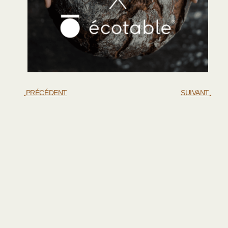
PRÉCÉDENT
SUIVANT
Interview Crumbler – Association FICA (01)
Interview Crumbler – Around the Bread (37)
Autres Articles
« Les débouchés avec la
chapelure sont illimités »
Sébastien NABAILLE a été élu meilleur