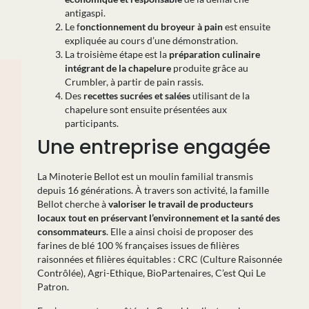
antigaspi.
Le f
onctionnement du broyeur à pain
est ensuite
expliquée au cours d’une démonstration.
La troisième étape est la
préparation culinaire
intégrant de la chapelure
produite grâce au
Crumbler, à partir de pain rassis.
Des
recettes sucrées et salées
utilisant de la
chapelure sont ensuite présentées aux
participants.
Une entreprise engagée
La Minoterie Bellot est un moulin familial transmis
depuis 16 générations. À travers son activité, la famille
Bellot cherche à
valoriser le travail de producteurs
locaux tout en préservant l’environnement et la santé des
consommateurs
. Elle a ainsi choisi de proposer des
farines de blé 100 % françaises issues de filières
raisonnées et filières équitables : CRC (Culture Raisonnée
Contrôlée), Agri-Ethique, BioPartenaires, C’est Qui Le
Patron.