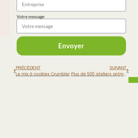
Votre message
Envoyer
PRÉCÉDENT
SUIVANT
Le mix à cookies Crumbler
Plus de 500 ateliers antigaspi en écoles et en entreprises
Autres Articles
« Les débouchés avec la
chapelure sont illimités »