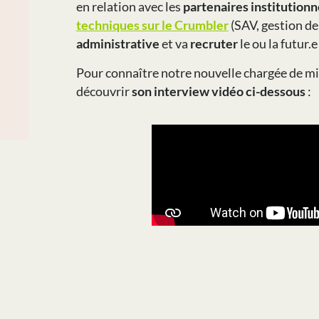
en relation avec les
partenaires institutionn
techniques sur le Crumbler
(SAV, gestion de 
administrative
et va
recruter
le ou la futur.e
Pour connaître notre nouvelle chargée de mi
découvrir
son interview vidéo ci-dessous
:
PRÉCÉDENT
Interview du Fournil Malénais (48)