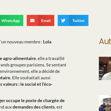
WhatsApp
Email
Twitter
Aut
 d’un nouveau membre :
Lola
e agro-alimentaire
, elle a travaillé
rands groupes parisiens. Se sentant
 environnement, elle a décidé de
ntaire
. Elle souhaitait aussi
valeurs : le social et l’éco-
ger occupe le poste de chargée de
ond aux
demandes des clients
, est