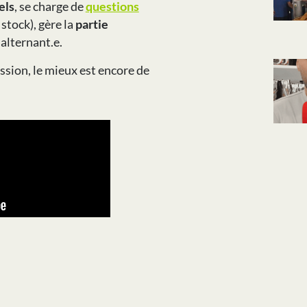
els
, se charge de
questions
stock), gère la
partie
 alternant.e.
ssion, le mieux est encore de
SUIVANT
Un article sur notre broyeur à pain dans le Progrès