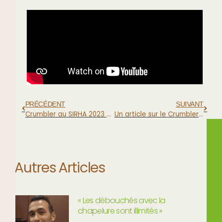
PRÉCÉDENT
SUIVANT
Crumbler au SIRHA 2023 – stand 4C97
Un article sur le Crumbler dans Process Alimentaire
Autres Articles
« Les débouchés avec la
chapelure sont illimités »