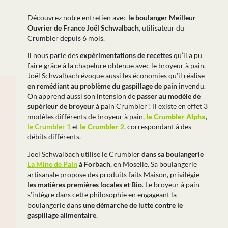
Découvrez notre entretien avec
le boulanger Meilleur
Ouvrier de France Joël Schwalbach
, utilisateur du
Crumbler depuis 6 mois.
Il nous parle des
expérimentations de recettes
qu’il a pu
faire grâce à la chapelure obtenue avec le broyeur à pain.
Joël Schwalbach évoque aussi les économies qu’il réalise
en remédiant au problème du gaspillage de pain
invendu.
On apprend aussi son intension de
passer au modèle de
supérieur de broyeur
à pain Crumbler ! Il existe en effet 3
modèles différents de broyeur à pain,
le Crumbler Alpha
,
le Crumbler 1
et
le Crumbler 2
, correspondant à des
débits différents.
Joël Schwalbach utilise le Crumbler
dans sa boulangerie
La Mine de Pain
à Forbach
, en Moselle. Sa boulangerie
artisanale propose des produits faits Maison, privilégie
les matières premières locales et Bio
. Le broyeur à pain
s’intègre dans cette philosophie en engageant la
boulangerie dans
une démarche de lutte contre le
gaspillage alimentaire
.